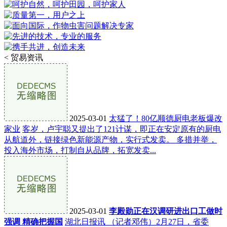
<
贸易资讯
2025-03-01
太猛了！80亿顺德厨电老板爆改
家业
客岁，卢宇聪又提出了121计谋，即正在安定原有的厨电
从航道外，链接绿色新能源产物，实行式发卖。 多措并举，
投入海外市场，打制自从品牌，拓宽发卖...
2025-03-01
李殿勋正在汉调研进出口工做时
强调 精确把握国
湖北日报讯 （记者邓伟）2月27日，省委