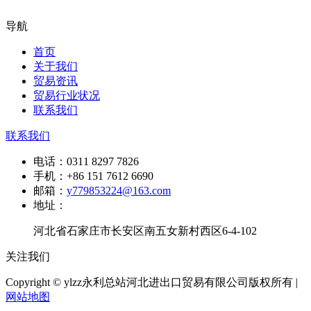
导航
首页
关于我们
贸易资讯
贸易行业状况
联系我们
联系我们
电话：
0311 8297 7826
手机：
+86 151 7612 6690
邮箱：
y779853224@163.com
地址：
河北省石家庄市长安区南五女新村西区6-4-102
关注我们
Copyright © ylzz永利总站河北进出口贸易有限公司版权所有 |
网站地图